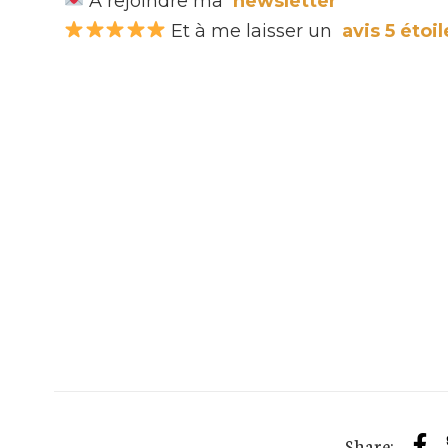
À rejoindre ma
newsletter
Et à me laisser un
avis 5 étoi
Share: