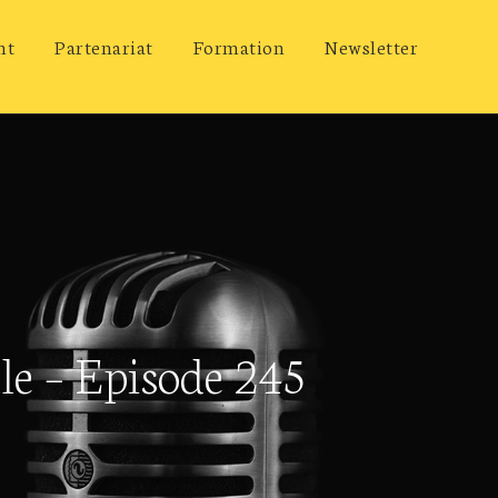
nt
Partenariat
Formation
Newsletter
le – Episode 245