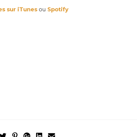
les sur iTunes
ou
Spotify