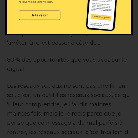
qui en fait a très probablement lancé le
marketing digital. Donc super intéressant.
Ça nous permet d ‘être visibles sur l
‘échiquier. Mais ce que je dis, c ‘est que s
‘arrêter là, c ‘est passer à côté de…
80 % des opportunités que vous avez sur le
digital.
Les réseaux sociaux ne sont pas une fin en
soi, c ‘est un outil. Les réseaux sociaux, ce qu
‘il faut comprendre, je l ‘ai dit maintes
maintes fois, mais je le redis parce que je
pense que ce message a du mal parfois à
rentrer, les réseaux sociaux, c ‘est très loin d