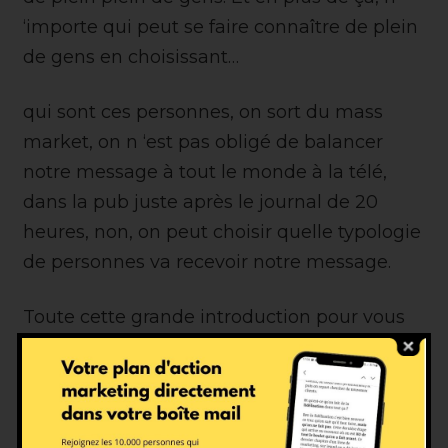
‘importe qui peut se faire connaître de plein
de gens en choisissant…
qui sont ces personnes, on sort du mass
market, on n ‘est pas obligé de balancer
notre message à tout le monde à la télé,
dans la pub juste après le journal de 20
heures, non, on peut choisir quelle typologie
de personnes va recevoir notre message.
Toute cette grande introduction pour vous
dire que je ne suis pas contre les réseaux
sociaux. Je pense que les réseaux sociaux
sont une formidable opportunité qui a
littéralement changé le marketing digital,