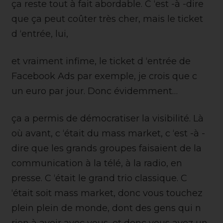
ça reste tout à fait abordable. C ‘est -à -dire
que ça peut coûter très cher, mais le ticket
d ‘entrée, lui,
et vraiment infime, le ticket d ‘entrée de
Facebook Ads par exemple, je crois que c
un euro par jour. Donc évidemment…
ça a permis de démocratiser la visibilité. Là
où avant, c ‘était du mass market, c ‘est -à -
dire que les grands groupes faisaient de la
communication à la télé, à la radio, en
presse. C ‘était le grand trio classique. C
‘était soit mass market, donc vous touchez
plein plein de monde, dont des gens qui n
rien à avoir avec vous, et donc vous avez un