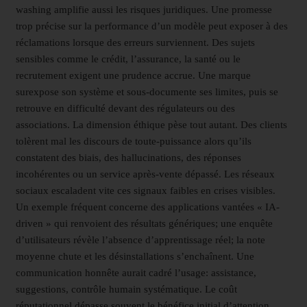
washing amplifie aussi les risques juridiques. Une promesse
trop précise sur la performance d’un modèle peut exposer à des
réclamations lorsque des erreurs surviennent. Des sujets
sensibles comme le crédit, l’assurance, la santé ou le
recrutement exigent une prudence accrue. Une marque
surexpose son système et sous-documente ses limites, puis se
retrouve en difficulté devant des régulateurs ou des
associations. La dimension éthique pèse tout autant. Des clients
tolèrent mal les discours de toute-puissance alors qu’ils
constatent des biais, des hallucinations, des réponses
incohérentes ou un service après-vente dépassé. Les réseaux
sociaux escaladent vite ces signaux faibles en crises visibles.
Un exemple fréquent concerne des applications vantées « IA-
driven » qui renvoient des résultats génériques; une enquête
d’utilisateurs révèle l’absence d’apprentissage réel; la note
moyenne chute et les désinstallations s’enchaînent. Une
communication honnête aurait cadré l’usage: assistance,
suggestions, contrôle humain systématique. Le coût
réputationnel dépasse souvent le bénéfice initial d’attention.