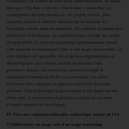
considérer l’IA comme un buzzword interchangeable, au même
titre que « big data » hier ou « blockchain » avant-hier. La
conséquence devient paradoxale: les projets sérieux, plus
nuancés, peinent à obtenir l’attention qu’ils méritent. Le
brouillage ralentit aussi les standards. Des métiers réclament des
référentiels d’évaluation, des méthodologies d’audit, des seuils
d’explicabilité. Le discours marketing surdimensionné retarde
cette maturité en entretenant l’idée d’une magie inaccessible. La
suite logique voit apparaître des exigences réglementaires et
déontologiques plus strictes, parfois en réaction à des
promesses déçues. Les acteurs qui auront privilégié la
transparence tireront profit de ce mouvement. Les autres
réviseront leurs supports en urgence et perdront du temps
précieux. Une technologie gagne toujours à être jugée sur ses
effets réels. L’écosystème IA progresse lorsque les preuves
d’impact priment sur les slogans.
IV. Vers une communication plus authentique autour de l’IA
7) Différencier un usage réel d’un usage marketing