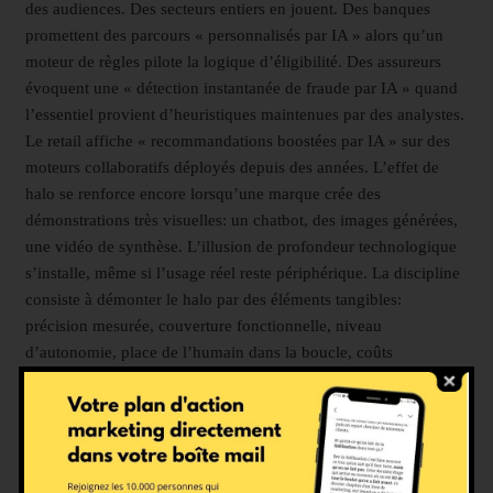
des audiences. Des secteurs entiers en jouent. Des banques
promettent des parcours « personnalisés par IA » alors qu’un
moteur de règles pilote la logique d’éligibilité. Des assureurs
évoquent une « détection instantanée de fraude par IA » quand
l’essentiel provient d’heuristiques maintenues par des analystes.
Le retail affiche « recommandations boostées par IA » sur des
moteurs collaboratifs déployés depuis des années. L’effet de
halo se renforce encore lorsqu’une marque crée des
démonstrations très visuelles: un chatbot, des images générées,
une vidéo de synthèse. L’illusion de profondeur technologique
s’installe, même si l’usage réel reste périphérique. La discipline
consiste à démonter le halo par des éléments tangibles:
précision mesurée, couverture fonctionnelle, niveau
d’autonomie, place de l’humain dans la boucle, coûts
d’inférence, performances en production. Une narration qui
fournit ces balises conserve le bénéfice d’image tout en évitant
l’IA-washing.
4) Influence médiatique et pression des investisseurs