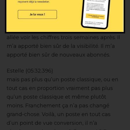
et bim bam boum, évidemment, il a fait le
buzz. Ce poste, je suis allée voir mes chiffres
trois semaines après parce qu’un poste qui
fait le buzz va durer longtemps. Donc suis
allée voir les chiffres trois semaines après. Il
m’a apporté bien sûr de la visibilité. Il m’a
apporté bien sûr de nouveaux abonnés.
Estelle (05:32.396)
mais pas plus qu’un poste classique, ou en
tout cas en proportion vraiment pas plus
qu’un poste classique et même plutôt
moins. Franchement ça n’a pas changé
grand-chose. Voilà, un poste en tout cas
d’un point de vue conversion, il n’a