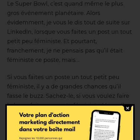
Le Super Bowl, c’est quand même le plus
gros événement planétaire. Alors
évidemment, je vous le dis tout de suite sur
LinkedIn, lorsque vous faites un post un tout
petit peu féministe. Et pourtant,
franchement, je ne pensais pas qu’il était
féministe ce poste, mais…
Si vous faites un poste un tout petit peu
féministe, il y a de grandes chances qu’il
fasse le buzz. Sachez-le, si vous voulez faire
le buzz, faites un poste féministe. Vous allez
peut-être vous attirer des foudres, mais ça
fonctionne. Toujours est-il que là, ce poste, il
réunissait tous les critères pour faire le buzz